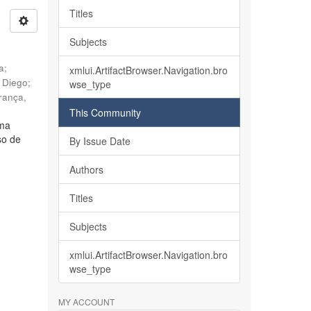
Titles
Subjects
ia
;
xmlui.ArtifactBrowser.Navigation.bro
, Diego
;
wse_type
rança,
This Community
lma
so de
By Issue Date
Authors
Titles
Subjects
xmlui.ArtifactBrowser.Navigation.bro
wse_type
MY ACCOUNT