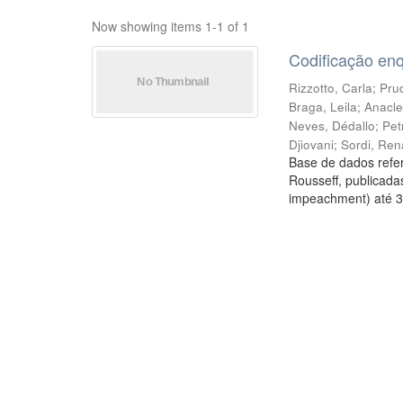
Now showing items 1-1 of 1
Codificação en
Rizzotto, Carla
;
Prud
Braga, Leila
;
Anacle
Neves, Dédallo
;
Pet
Djiovani
;
Sordi, Ren
Base de dados refer
Rousseff, publicada
impeachment) até 3