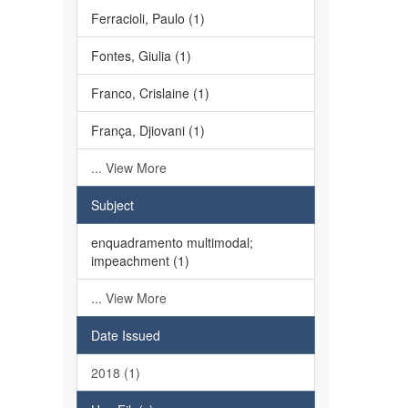
Ferracioli, Paulo (1)
Fontes, Giulia (1)
Franco, Crislaine (1)
França, Djiovani (1)
... View More
Subject
enquadramento multimodal;
impeachment (1)
... View More
Date Issued
2018 (1)