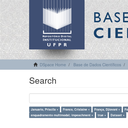
BAS
CIE
DSpace Home
Base de Dados Científicos
Search
Januario, Priscila ×
Franco, Crislaine ×
França, Djiovani ×
Fo
enquadramento multimodal; impeachment ×
true ×
Dataset ×