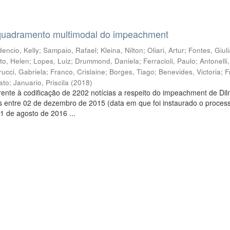
quadramento multimodal do impeachment
encio, Kelly
;
Sampaio, Rafael
;
Kleina, Nilton
;
Oliari, Artur
;
Fontes, Giul
to, Helen
;
Lopes, Luiz
;
Drummond, Daniela
;
Ferracioli, Paulo
;
Antonelli
rucci, Gabriela
;
Franco, Crislaine
;
Borges, Tiago
;
Benevides, Victoria
;
F
ato
;
Januario, Priscila
(
2018
)
ente à codificação de 2202 notícias a respeito do impeachment de Di
s entre 02 de dezembro de 2015 (data em que foi instaurado o proces
1 de agosto de 2016 ...