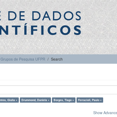
E DE DADOS
NTÍFICOS
Grupos de Pesquisa UFPR
Search
ntes, Giulia ×
Drummond, Daniela ×
Borges, Tiago ×
Ferracioli, Paulo ×
Show Advanced