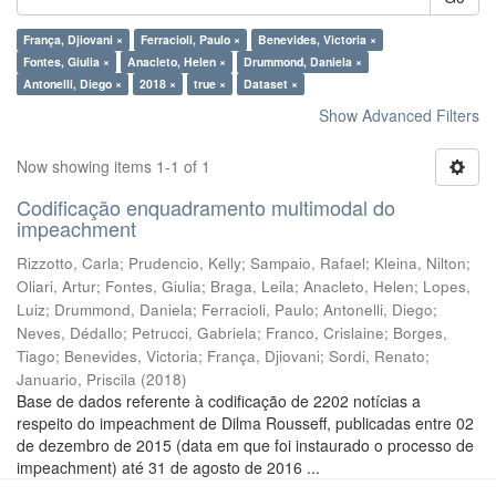
França, Djiovani ×
Ferracioli, Paulo ×
Benevides, Victoria ×
Fontes, Giulia ×
Anacleto, Helen ×
Drummond, Daniela ×
Antonelli, Diego ×
2018 ×
true ×
Dataset ×
Show Advanced Filters
Now showing items 1-1 of 1
Codificação enquadramento multimodal do
impeachment
Rizzotto, Carla
;
Prudencio, Kelly
;
Sampaio, Rafael
;
Kleina, Nilton
;
Oliari, Artur
;
Fontes, Giulia
;
Braga, Leila
;
Anacleto, Helen
;
Lopes,
Luiz
;
Drummond, Daniela
;
Ferracioli, Paulo
;
Antonelli, Diego
;
Neves, Dédallo
;
Petrucci, Gabriela
;
Franco, Crislaine
;
Borges,
Tiago
;
Benevides, Victoria
;
França, Djiovani
;
Sordi, Renato
;
Januario, Priscila
(
2018
)
Base de dados referente à codificação de 2202 notícias a
respeito do impeachment de Dilma Rousseff, publicadas entre 02
de dezembro de 2015 (data em que foi instaurado o processo de
impeachment) até 31 de agosto de 2016 ...