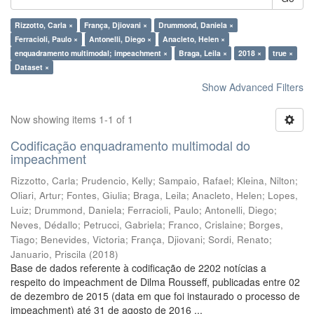
Rizzotto, Carla ×
França, Djiovani ×
Drummond, Daniela ×
Ferracioli, Paulo ×
Antonelli, Diego ×
Anacleto, Helen ×
enquadramento multimodal; impeachment ×
Braga, Leila ×
2018 ×
true ×
Dataset ×
Show Advanced Filters
Now showing items 1-1 of 1
Codificação enquadramento multimodal do
impeachment
Rizzotto, Carla
;
Prudencio, Kelly
;
Sampaio, Rafael
;
Kleina, Nilton
;
Oliari, Artur
;
Fontes, Giulia
;
Braga, Leila
;
Anacleto, Helen
;
Lopes,
Luiz
;
Drummond, Daniela
;
Ferracioli, Paulo
;
Antonelli, Diego
;
Neves, Dédallo
;
Petrucci, Gabriela
;
Franco, Crislaine
;
Borges,
Tiago
;
Benevides, Victoria
;
França, Djiovani
;
Sordi, Renato
;
Januario, Priscila
(
2018
)
Base de dados referente à codificação de 2202 notícias a
respeito do impeachment de Dilma Rousseff, publicadas entre 02
de dezembro de 2015 (data em que foi instaurado o processo de
impeachment) até 31 de agosto de 2016 ...