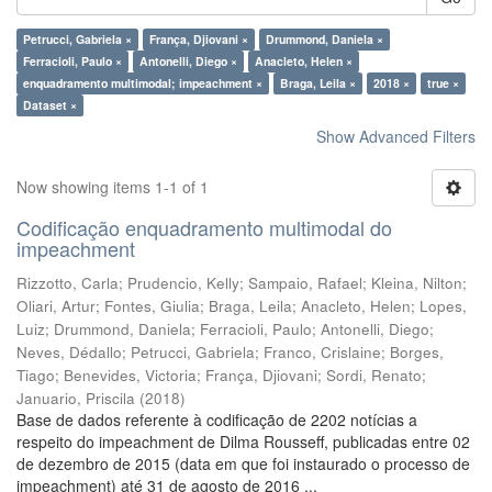
Petrucci, Gabriela ×
França, Djiovani ×
Drummond, Daniela ×
Ferracioli, Paulo ×
Antonelli, Diego ×
Anacleto, Helen ×
enquadramento multimodal; impeachment ×
Braga, Leila ×
2018 ×
true ×
Dataset ×
Show Advanced Filters
Now showing items 1-1 of 1
Codificação enquadramento multimodal do
impeachment
Rizzotto, Carla
;
Prudencio, Kelly
;
Sampaio, Rafael
;
Kleina, Nilton
;
Oliari, Artur
;
Fontes, Giulia
;
Braga, Leila
;
Anacleto, Helen
;
Lopes,
Luiz
;
Drummond, Daniela
;
Ferracioli, Paulo
;
Antonelli, Diego
;
Neves, Dédallo
;
Petrucci, Gabriela
;
Franco, Crislaine
;
Borges,
Tiago
;
Benevides, Victoria
;
França, Djiovani
;
Sordi, Renato
;
Januario, Priscila
(
2018
)
Base de dados referente à codificação de 2202 notícias a
respeito do impeachment de Dilma Rousseff, publicadas entre 02
de dezembro de 2015 (data em que foi instaurado o processo de
impeachment) até 31 de agosto de 2016 ...