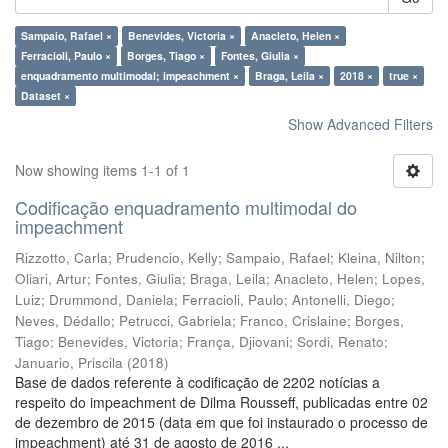
Sampaio, Rafael ×
Benevides, Victoria ×
Anacleto, Helen ×
Ferracioli, Paulo ×
Borges, Tiago ×
Fontes, Giulia ×
enquadramento multimodal; impeachment ×
Braga, Leila ×
2018 ×
true ×
Dataset ×
Show Advanced Filters
Now showing items 1-1 of 1
Codificação enquadramento multimodal do
impeachment
Rizzotto, Carla
;
Prudencio, Kelly
;
Sampaio, Rafael
;
Kleina, Nilton
;
Oliari, Artur
;
Fontes, Giulia
;
Braga, Leila
;
Anacleto, Helen
;
Lopes,
Luiz
;
Drummond, Daniela
;
Ferracioli, Paulo
;
Antonelli, Diego
;
Neves, Dédallo
;
Petrucci, Gabriela
;
Franco, Crislaine
;
Borges,
Tiago
;
Benevides, Victoria
;
França, Djiovani
;
Sordi, Renato
;
Januario, Priscila
(
2018
)
Base de dados referente à codificação de 2202 notícias a
respeito do impeachment de Dilma Rousseff, publicadas entre 02
de dezembro de 2015 (data em que foi instaurado o processo de
impeachment) até 31 de agosto de 2016 ...