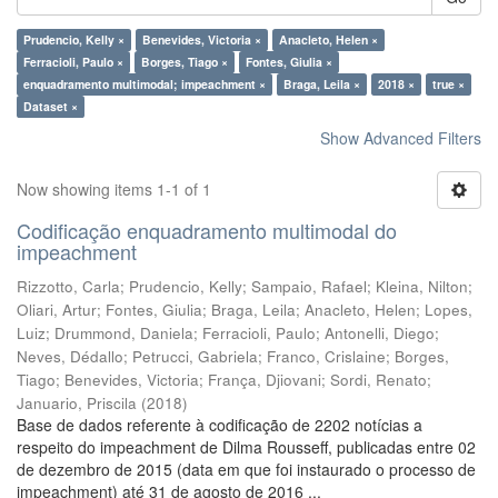
Prudencio, Kelly ×
Benevides, Victoria ×
Anacleto, Helen ×
Ferracioli, Paulo ×
Borges, Tiago ×
Fontes, Giulia ×
enquadramento multimodal; impeachment ×
Braga, Leila ×
2018 ×
true ×
Dataset ×
Show Advanced Filters
Now showing items 1-1 of 1
Codificação enquadramento multimodal do
impeachment
Rizzotto, Carla
;
Prudencio, Kelly
;
Sampaio, Rafael
;
Kleina, Nilton
;
Oliari, Artur
;
Fontes, Giulia
;
Braga, Leila
;
Anacleto, Helen
;
Lopes,
Luiz
;
Drummond, Daniela
;
Ferracioli, Paulo
;
Antonelli, Diego
;
Neves, Dédallo
;
Petrucci, Gabriela
;
Franco, Crislaine
;
Borges,
Tiago
;
Benevides, Victoria
;
França, Djiovani
;
Sordi, Renato
;
Januario, Priscila
(
2018
)
Base de dados referente à codificação de 2202 notícias a
respeito do impeachment de Dilma Rousseff, publicadas entre 02
de dezembro de 2015 (data em que foi instaurado o processo de
impeachment) até 31 de agosto de 2016 ...