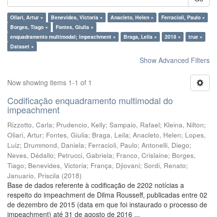
Oliari, Artur ×
Benevides, Victoria ×
Anacleto, Helen ×
Ferracioli, Paulo ×
Borges, Tiago ×
Fontes, Giulia ×
enquadramento multimodal; impeachment ×
Braga, Leila ×
2018 ×
true ×
Dataset ×
Show Advanced Filters
Now showing items 1-1 of 1
Codificação enquadramento multimodal do
impeachment
Rizzotto, Carla
;
Prudencio, Kelly
;
Sampaio, Rafael
;
Kleina, Nilton
;
Oliari, Artur
;
Fontes, Giulia
;
Braga, Leila
;
Anacleto, Helen
;
Lopes,
Luiz
;
Drummond, Daniela
;
Ferracioli, Paulo
;
Antonelli, Diego
;
Neves, Dédallo
;
Petrucci, Gabriela
;
Franco, Crislaine
;
Borges,
Tiago
;
Benevides, Victoria
;
França, Djiovani
;
Sordi, Renato
;
Januario, Priscila
(
2018
)
Base de dados referente à codificação de 2202 notícias a
respeito do impeachment de Dilma Rousseff, publicadas entre 02
de dezembro de 2015 (data em que foi instaurado o processo de
impeachment) até 31 de agosto de 2016 ...