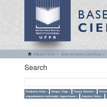
BAS
CIE
DSpace Home
Base de Dados Científicos
Search
Prudencio, Kelly ×
Borges, Tiago ×
França, Djiovani ×
Ferrac
enquadramento multimodal; impeachment ×
Anacleto, Helen ×