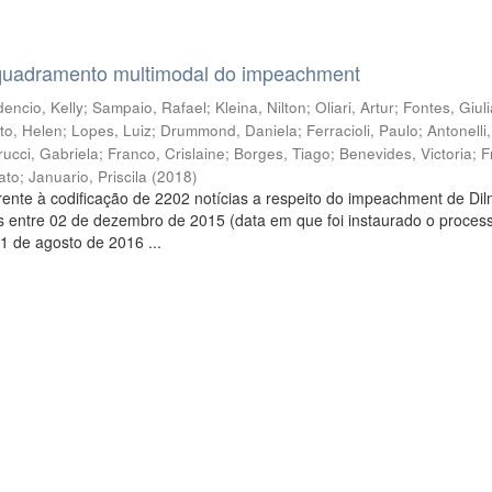
quadramento multimodal do impeachment
encio, Kelly
;
Sampaio, Rafael
;
Kleina, Nilton
;
Oliari, Artur
;
Fontes, Giul
to, Helen
;
Lopes, Luiz
;
Drummond, Daniela
;
Ferracioli, Paulo
;
Antonelli
rucci, Gabriela
;
Franco, Crislaine
;
Borges, Tiago
;
Benevides, Victoria
;
F
ato
;
Januario, Priscila
(
2018
)
ente à codificação de 2202 notícias a respeito do impeachment de Di
s entre 02 de dezembro de 2015 (data em que foi instaurado o proces
1 de agosto de 2016 ...