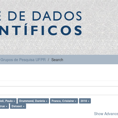
E DE DADOS
NTÍFICOS
Grupos de Pesquisa UFPR
Search
ioli, Paulo ×
Drummond, Daniela ×
Franco, Crislaine ×
2018 ×
true ×
Dataset ×
Show Advanced