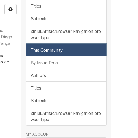
Titles
Subjects
ia
;
xmlui.ArtifactBrowser.Navigation.bro
, Diego
;
wse_type
rança,
This Community
lma
so de
By Issue Date
Authors
Titles
Subjects
xmlui.ArtifactBrowser.Navigation.bro
wse_type
MY ACCOUNT