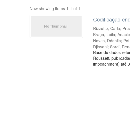
Now showing items 1-1 of 1
Codificação en
Rizzotto, Carla
;
Prud
Braga, Leila
;
Anacle
Neves, Dédallo
;
Pet
Djiovani
;
Sordi, Ren
Base de dados refer
Rousseff, publicada
impeachment) até 3