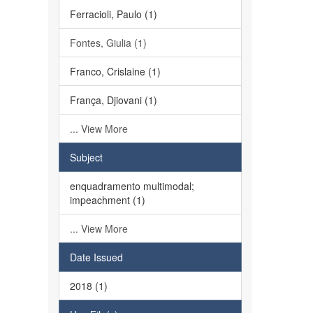
Ferracioli, Paulo (1)
Fontes, Giulia (1)
Franco, Crislaine (1)
França, Djiovani (1)
... View More
Subject
enquadramento multimodal;
impeachment (1)
... View More
Date Issued
2018 (1)