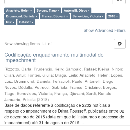
Anacleto, Helen ×
Borges, Tiago ×
Antonelli, Diego ×
Drummond, Daniela ×
França, Djiovani ×
Benevides, Victoria ×
2018 ×
true ×
Dataset ×
Show Advanced Filters
Now showing items 1-1 of 1
Codificação enquadramento multimodal do
impeachment
Rizzotto, Carla
;
Prudencio, Kelly
;
Sampaio, Rafael
;
Kleina, Nilton
;
Oliari, Artur
;
Fontes, Giulia
;
Braga, Leila
;
Anacleto, Helen
;
Lopes,
Luiz
;
Drummond, Daniela
;
Ferracioli, Paulo
;
Antonelli, Diego
;
Neves, Dédallo
;
Petrucci, Gabriela
;
Franco, Crislaine
;
Borges,
Tiago
;
Benevides, Victoria
;
França, Djiovani
;
Sordi, Renato
;
Januario, Priscila
(
2018
)
Base de dados referente à codificação de 2202 notícias a
respeito do impeachment de Dilma Rousseff, publicadas entre 02
de dezembro de 2015 (data em que foi instaurado o processo de
impeachment) até 31 de agosto de 2016 ...