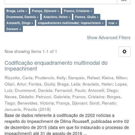
Braga, Leila ×
França, Djiovani ×
Franco, Crislaine ×
Drummond, Daniela ×
Anacleto, Helen ×
Fontes, Giulia ×
Antonelli, Diego ×
enquadramento multimodal; impeachment ×
true ×
Dataset ×
Show Advanced Filters
Now showing items 1-1 of 1
Codificação enquadramento multimodal do
impeachment
Rizzotto, Carla
;
Prudencio, Kelly
;
Sampaio, Rafael
;
Kleina, Nilton
;
Oliari, Artur
;
Fontes, Giulia
;
Braga, Leila
;
Anacleto, Helen
;
Lopes,
Luiz
;
Drummond, Daniela
;
Ferracioli, Paulo
;
Antonelli, Diego
;
Neves, Dédallo
;
Petrucci, Gabriela
;
Franco, Crislaine
;
Borges,
Tiago
;
Benevides, Victoria
;
França, Djiovani
;
Sordi, Renato
;
Januario, Priscila
(
2018
)
Base de dados referente à codificação de 2202 notícias a
respeito do impeachment de Dilma Rousseff, publicadas entre 02
de dezembro de 2015 (data em que foi instaurado o processo de
impeachment) até 31 de agosto de 2016 ...