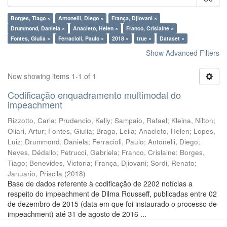
Borges, Tiago ×
Antonelli, Diego ×
França, Djiovani ×
Drummond, Daniela ×
Anacleto, Helen ×
Franco, Crislaine ×
Fontes, Giulia ×
Ferracioli, Paulo ×
2018 ×
true ×
Dataset ×
Show Advanced Filters
Now showing items 1-1 of 1
Codificação enquadramento multimodal do
impeachment
Rizzotto, Carla
;
Prudencio, Kelly
;
Sampaio, Rafael
;
Kleina, Nilton
;
Oliari, Artur
;
Fontes, Giulia
;
Braga, Leila
;
Anacleto, Helen
;
Lopes,
Luiz
;
Drummond, Daniela
;
Ferracioli, Paulo
;
Antonelli, Diego
;
Neves, Dédallo
;
Petrucci, Gabriela
;
Franco, Crislaine
;
Borges,
Tiago
;
Benevides, Victoria
;
França, Djiovani
;
Sordi, Renato
;
Januario, Priscila
(
2018
)
Base de dados referente à codificação de 2202 notícias a
respeito do impeachment de Dilma Rousseff, publicadas entre 02
de dezembro de 2015 (data em que foi instaurado o processo de
impeachment) até 31 de agosto de 2016 ...