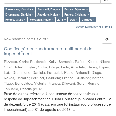
Benevides, Victoria ×
Antonelli, Diego ×
França, Djiovani ×
Drummond, Daniela ×
Anacleto, Helen ×
Franco, Crislaine ×
Fontes, Giulia ×
Ferracioli, Paulo ×
2018 ×
true ×
Dataset ×
Show Advanced Filters
Now showing items 1-1 of 1
Codificação enquadramento multimodal do
impeachment
Rizzotto, Carla
;
Prudencio, Kelly
;
Sampaio, Rafael
;
Kleina, Nilton
;
Oliari, Artur
;
Fontes, Giulia
;
Braga, Leila
;
Anacleto, Helen
;
Lopes,
Luiz
;
Drummond, Daniela
;
Ferracioli, Paulo
;
Antonelli, Diego
;
Neves, Dédallo
;
Petrucci, Gabriela
;
Franco, Crislaine
;
Borges,
Tiago
;
Benevides, Victoria
;
França, Djiovani
;
Sordi, Renato
;
Januario, Priscila
(
2018
)
Base de dados referente à codificação de 2202 notícias a
respeito do impeachment de Dilma Rousseff, publicadas entre 02
de dezembro de 2015 (data em que foi instaurado o processo de
impeachment) até 31 de agosto de 2016 ...