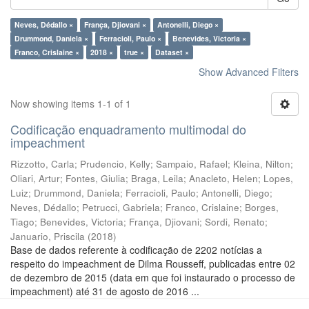
Neves, Dédallo ×
França, Djiovani ×
Antonelli, Diego ×
Drummond, Daniela ×
Ferracioli, Paulo ×
Benevides, Victoria ×
Franco, Crislaine ×
2018 ×
true ×
Dataset ×
Show Advanced Filters
Now showing items 1-1 of 1
Codificação enquadramento multimodal do
impeachment
Rizzotto, Carla
;
Prudencio, Kelly
;
Sampaio, Rafael
;
Kleina, Nilton
;
Oliari, Artur
;
Fontes, Giulia
;
Braga, Leila
;
Anacleto, Helen
;
Lopes,
Luiz
;
Drummond, Daniela
;
Ferracioli, Paulo
;
Antonelli, Diego
;
Neves, Dédallo
;
Petrucci, Gabriela
;
Franco, Crislaine
;
Borges,
Tiago
;
Benevides, Victoria
;
França, Djiovani
;
Sordi, Renato
;
Januario, Priscila
(
2018
)
Base de dados referente à codificação de 2202 notícias a
respeito do impeachment de Dilma Rousseff, publicadas entre 02
de dezembro de 2015 (data em que foi instaurado o processo de
impeachment) até 31 de agosto de 2016 ...