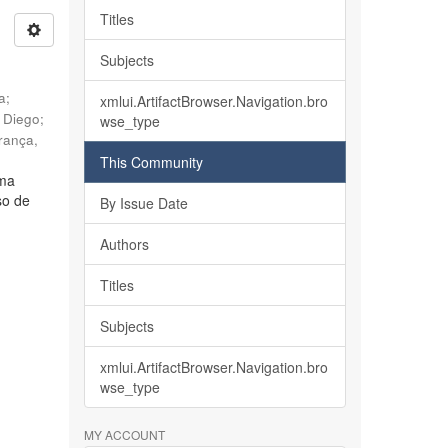
Titles
Subjects
ia
;
xmlui.ArtifactBrowser.Navigation.bro
, Diego
;
wse_type
rança,
This Community
lma
so de
By Issue Date
Authors
Titles
Subjects
xmlui.ArtifactBrowser.Navigation.bro
wse_type
MY ACCOUNT