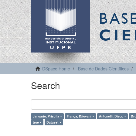
BAS
CIE
DSpace Home
Base de Dados Científicos
Search
Januario, Priscila ×
França, Djiovani ×
Antonelli, Diego ×
Dru
true ×
Dataset ×