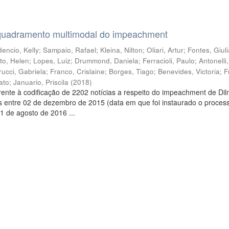
quadramento multimodal do impeachment
encio, Kelly
;
Sampaio, Rafael
;
Kleina, Nilton
;
Oliari, Artur
;
Fontes, Giul
to, Helen
;
Lopes, Luiz
;
Drummond, Daniela
;
Ferracioli, Paulo
;
Antonelli
rucci, Gabriela
;
Franco, Crislaine
;
Borges, Tiago
;
Benevides, Victoria
;
F
ato
;
Januario, Priscila
(
2018
)
ente à codificação de 2202 notícias a respeito do impeachment de Di
s entre 02 de dezembro de 2015 (data em que foi instaurado o proces
1 de agosto de 2016 ...