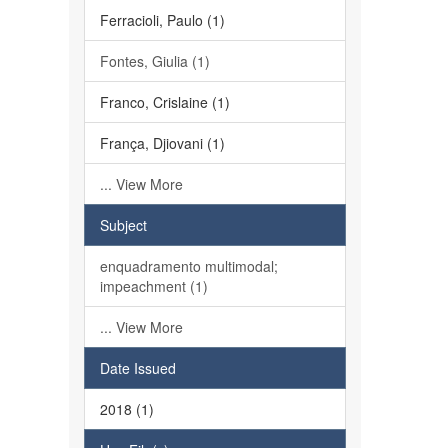
Ferracioli, Paulo (1)
Fontes, Giulia (1)
Franco, Crislaine (1)
França, Djiovani (1)
... View More
Subject
enquadramento multimodal;
impeachment (1)
... View More
Date Issued
2018 (1)