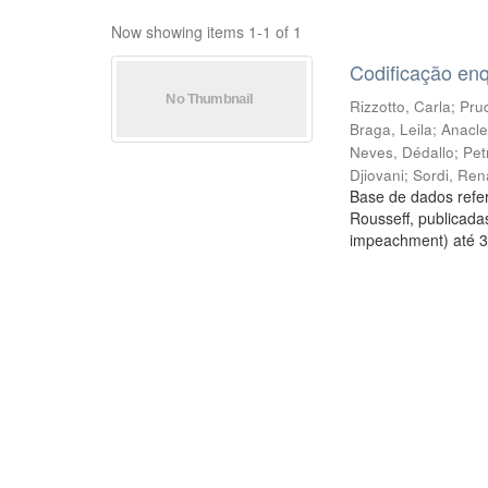
Now showing items 1-1 of 1
Codificação en
Rizzotto, Carla
;
Prud
Braga, Leila
;
Anacle
Neves, Dédallo
;
Pet
Djiovani
;
Sordi, Ren
Base de dados refer
Rousseff, publicada
impeachment) até 3