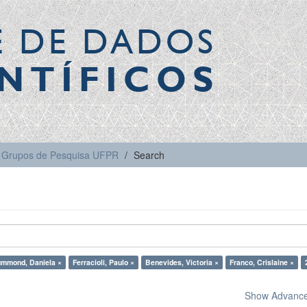
E DE DADOS
NTÍFICOS
Grupos de Pesquisa UFPR
Search
mmond, Daniela ×
Ferracioli, Paulo ×
Benevides, Victoria ×
Franco, Crislaine ×
Show Advanced