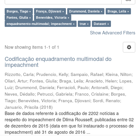
Borges, Tiago ×
França, Djiovani ×
Drummond, Daniela ×
Braga, Leila ×
Fontes, Giulia ×
Benevides, Victoria ×
enquadramento multimodal; impeachment ×
true ×
Dataset ×
Show Advanced Filters
Now showing items 1-1 of 1
Codificação enquadramento multimodal do
impeachment
Rizzotto, Carla
;
Prudencio, Kelly
;
Sampaio, Rafael
;
Kleina, Nilton
;
Oliari, Artur
;
Fontes, Giulia
;
Braga, Leila
;
Anacleto, Helen
;
Lopes,
Luiz
;
Drummond, Daniela
;
Ferracioli, Paulo
;
Antonelli, Diego
;
Neves, Dédallo
;
Petrucci, Gabriela
;
Franco, Crislaine
;
Borges,
Tiago
;
Benevides, Victoria
;
França, Djiovani
;
Sordi, Renato
;
Januario, Priscila
(
2018
)
Base de dados referente à codificação de 2202 notícias a
respeito do impeachment de Dilma Rousseff, publicadas entre 02
de dezembro de 2015 (data em que foi instaurado o processo de
impeachment) até 31 de agosto de 2016 ...