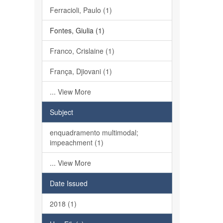
Ferracioli, Paulo (1)
Fontes, Giulia (1)
Franco, Crislaine (1)
França, Djiovani (1)
... View More
Subject
enquadramento multimodal;
impeachment (1)
... View More
Date Issued
2018 (1)