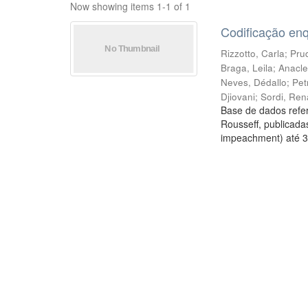
Now showing items 1-1 of 1
Codificação en
Rizzotto, Carla
;
Prud
Braga, Leila
;
Anacle
Neves, Dédallo
;
Pet
Djiovani
;
Sordi, Ren
Base de dados refer
Rousseff, publicada
impeachment) até 3