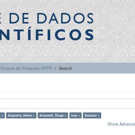
E DE DADOS
NTÍFICOS
Grupos de Pesquisa UFPR
Search
a ×
Anacleto, Helen ×
Antonelli, Diego ×
true ×
Dataset ×
Show Advanced