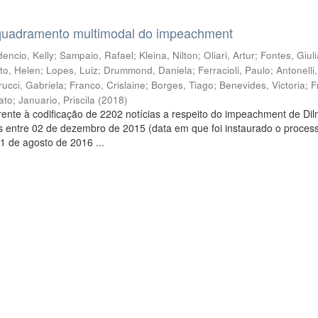
quadramento multimodal do impeachment
encio, Kelly
;
Sampaio, Rafael
;
Kleina, Nilton
;
Oliari, Artur
;
Fontes, Giul
to, Helen
;
Lopes, Luiz
;
Drummond, Daniela
;
Ferracioli, Paulo
;
Antonelli
rucci, Gabriela
;
Franco, Crislaine
;
Borges, Tiago
;
Benevides, Victoria
;
F
ato
;
Januario, Priscila
(
2018
)
ente à codificação de 2202 notícias a respeito do impeachment de Di
s entre 02 de dezembro de 2015 (data em que foi instaurado o proces
1 de agosto de 2016 ...