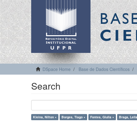
BAS
CIE
DSpace Home
Base de Dados Científicos
Search
Kleina, Nilton ×
Borges, Tiago ×
Fontes, Giulia ×
Braga, Leil