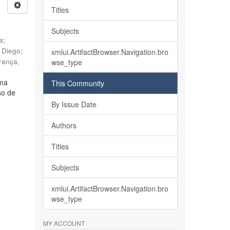
Titles
Subjects
ia
;
, Diego
;
xmlui.ArtifactBrowser.Navigation.bro
rança,
wse_type
lma
This Community
so de
By Issue Date
Authors
Titles
Subjects
xmlui.ArtifactBrowser.Navigation.bro
wse_type
MY ACCOUNT