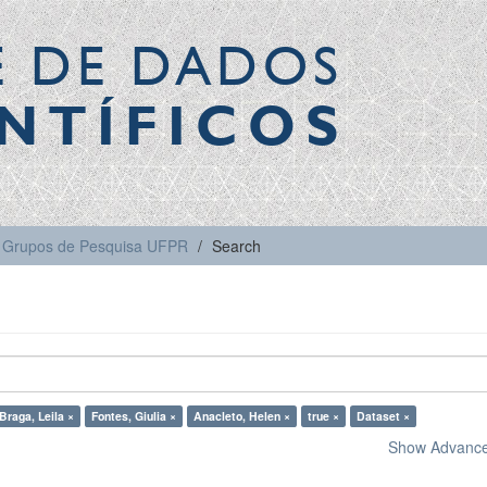
E DE DADOS
NTÍFICOS
Grupos de Pesquisa UFPR
Search
Braga, Leila ×
Fontes, Giulia ×
Anacleto, Helen ×
true ×
Dataset ×
Show Advanced