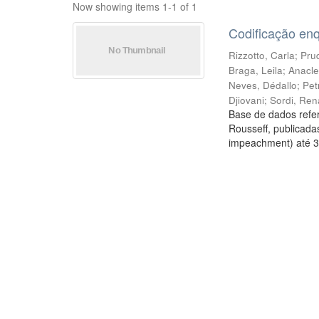
Now showing items 1-1 of 1
Codificação en
Rizzotto, Carla
;
Prud
Braga, Leila
;
Anacle
Neves, Dédallo
;
Pet
Djiovani
;
Sordi, Ren
Base de dados refer
Rousseff, publicada
impeachment) até 3