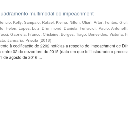
quadramento multimodal do impeachment
encio, Kelly
;
Sampaio, Rafael
;
Kleina, Nilton
;
Oliari, Artur
;
Fontes, Giul
to, Helen
;
Lopes, Luiz
;
Drummond, Daniela
;
Ferracioli, Paulo
;
Antonelli
rucci, Gabriela
;
Franco, Crislaine
;
Borges, Tiago
;
Benevides, Victoria
;
F
ato
;
Januario, Priscila
(
2018
)
ente à codificação de 2202 notícias a respeito do impeachment de Di
s entre 02 de dezembro de 2015 (data em que foi instaurado o proces
1 de agosto de 2016 ...