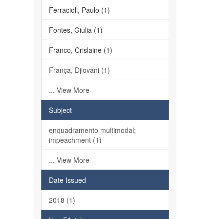
Ferracioli, Paulo (1)
Fontes, Giulia (1)
Franco, Crislaine (1)
França, Djiovani (1)
... View More
Subject
enquadramento multimodal;
impeachment (1)
... View More
Date Issued
2018 (1)