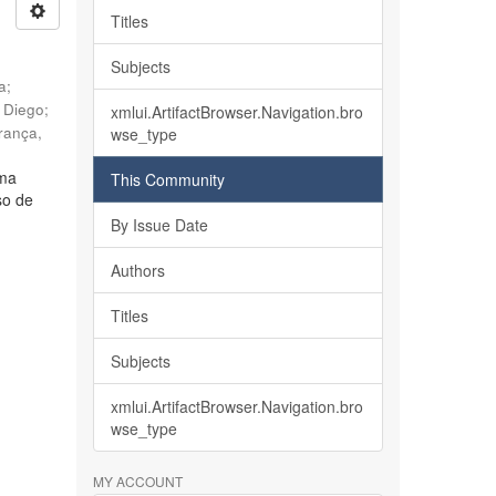
Titles
Subjects
ia
;
, Diego
;
xmlui.ArtifactBrowser.Navigation.bro
rança,
wse_type
lma
This Community
so de
By Issue Date
Authors
Titles
Subjects
xmlui.ArtifactBrowser.Navigation.bro
wse_type
MY ACCOUNT