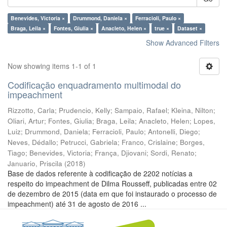
Benevides, Victoria ×
Drummond, Daniela ×
Ferracioli, Paulo ×
Braga, Leila ×
Fontes, Giulia ×
Anacleto, Helen ×
true ×
Dataset ×
Show Advanced Filters
Now showing items 1-1 of 1
Codificação enquadramento multimodal do
impeachment
Rizzotto, Carla
;
Prudencio, Kelly
;
Sampaio, Rafael
;
Kleina, Nilton
;
Oliari, Artur
;
Fontes, Giulia
;
Braga, Leila
;
Anacleto, Helen
;
Lopes,
Luiz
;
Drummond, Daniela
;
Ferracioli, Paulo
;
Antonelli, Diego
;
Neves, Dédallo
;
Petrucci, Gabriela
;
Franco, Crislaine
;
Borges,
Tiago
;
Benevides, Victoria
;
França, Djiovani
;
Sordi, Renato
;
Januario, Priscila
(
2018
)
Base de dados referente à codificação de 2202 notícias a
respeito do impeachment de Dilma Rousseff, publicadas entre 02
de dezembro de 2015 (data em que foi instaurado o processo de
impeachment) até 31 de agosto de 2016 ...