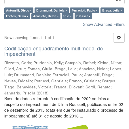
Antonelli, Diego ×
Drummond, Daniela ×
Ferracioli, Paulo ×
Braga, Leila ×
Fontes, Giulia ×
Anacleto, Helen ×
true ×
Dataset ×
Show Advanced Filters
Now showing items 1-1 of 1
Codificação enquadramento multimodal do
impeachment
Rizzotto, Carla
;
Prudencio, Kelly
;
Sampaio, Rafael
;
Kleina, Nilton
;
Oliari, Artur
;
Fontes, Giulia
;
Braga, Leila
;
Anacleto, Helen
;
Lopes,
Luiz
;
Drummond, Daniela
;
Ferracioli, Paulo
;
Antonelli, Diego
;
Neves, Dédallo
;
Petrucci, Gabriela
;
Franco, Crislaine
;
Borges,
Tiago
;
Benevides, Victoria
;
França, Djiovani
;
Sordi, Renato
;
Januario, Priscila
(
2018
)
Base de dados referente à codificação de 2202 notícias a
respeito do impeachment de Dilma Rousseff, publicadas entre 02
de dezembro de 2015 (data em que foi instaurado o processo de
impeachment) até 31 de agosto de 2016 ...