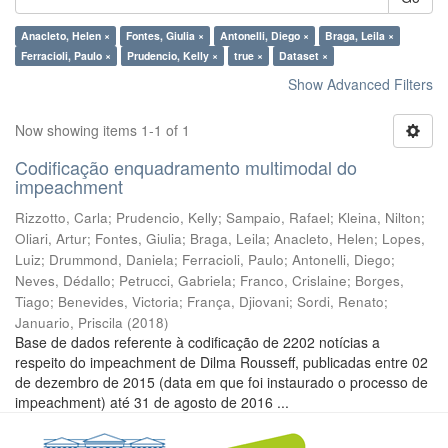
Anacleto, Helen ×
Fontes, Giulia ×
Antonelli, Diego ×
Braga, Leila ×
Ferracioli, Paulo ×
Prudencio, Kelly ×
true ×
Dataset ×
Show Advanced Filters
Now showing items 1-1 of 1
Codificação enquadramento multimodal do
impeachment
Rizzotto, Carla
;
Prudencio, Kelly
;
Sampaio, Rafael
;
Kleina, Nilton
;
Oliari, Artur
;
Fontes, Giulia
;
Braga, Leila
;
Anacleto, Helen
;
Lopes,
Luiz
;
Drummond, Daniela
;
Ferracioli, Paulo
;
Antonelli, Diego
;
Neves, Dédallo
;
Petrucci, Gabriela
;
Franco, Crislaine
;
Borges,
Tiago
;
Benevides, Victoria
;
França, Djiovani
;
Sordi, Renato
;
Januario, Priscila
(
2018
)
Base de dados referente à codificação de 2202 notícias a
respeito do impeachment de Dilma Rousseff, publicadas entre 02
de dezembro de 2015 (data em que foi instaurado o processo de
impeachment) até 31 de agosto de 2016 ...