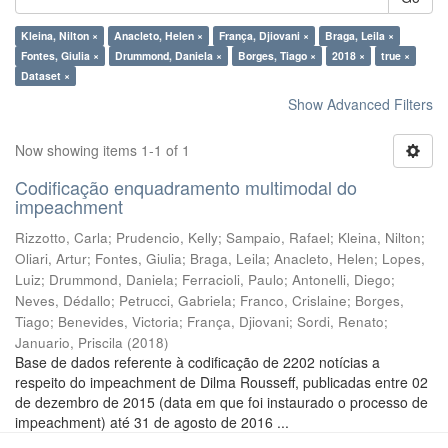
Kleina, Nilton ×
Anacleto, Helen ×
França, Djiovani ×
Braga, Leila ×
Fontes, Giulia ×
Drummond, Daniela ×
Borges, Tiago ×
2018 ×
true ×
Dataset ×
Show Advanced Filters
Now showing items 1-1 of 1
Codificação enquadramento multimodal do
impeachment
Rizzotto, Carla
;
Prudencio, Kelly
;
Sampaio, Rafael
;
Kleina, Nilton
;
Oliari, Artur
;
Fontes, Giulia
;
Braga, Leila
;
Anacleto, Helen
;
Lopes,
Luiz
;
Drummond, Daniela
;
Ferracioli, Paulo
;
Antonelli, Diego
;
Neves, Dédallo
;
Petrucci, Gabriela
;
Franco, Crislaine
;
Borges,
Tiago
;
Benevides, Victoria
;
França, Djiovani
;
Sordi, Renato
;
Januario, Priscila
(
2018
)
Base de dados referente à codificação de 2202 notícias a
respeito do impeachment de Dilma Rousseff, publicadas entre 02
de dezembro de 2015 (data em que foi instaurado o processo de
impeachment) até 31 de agosto de 2016 ...