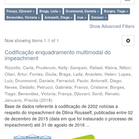
França, Djiovani ×
Braga, Leila ×
Drummond, Daniela ×
Borges, Tiago ×
Benevides, Victoria ×
Antonelli, Diego ×
true ×
Dataset ×
Show Advanced Filters
Now showing items 1-1 of 1
Codificação enquadramento multimodal do
impeachment
Rizzotto, Carla
;
Prudencio, Kelly
;
Sampaio, Rafael
;
Kleina, Nilton
;
Oliari, Artur
;
Fontes, Giulia
;
Braga, Leila
;
Anacleto, Helen
;
Lopes,
Luiz
;
Drummond, Daniela
;
Ferracioli, Paulo
;
Antonelli, Diego
;
Neves, Dédallo
;
Petrucci, Gabriela
;
Franco, Crislaine
;
Borges,
Tiago
;
Benevides, Victoria
;
França, Djiovani
;
Sordi, Renato
;
Januario, Priscila
(
2018
)
Base de dados referente à codificação de 2202 notícias a
respeito do impeachment de Dilma Rousseff, publicadas entre 02
de dezembro de 2015 (data em que foi instaurado o processo de
impeachment) até 31 de agosto de 2016 ...