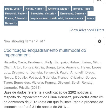
Braga, Leila ×
Kleina, Nilton ×
Antonelli, Diego ×
Borges, Tiago ×
Ferracioli, Paulo ×
Benevides, Victoria ×
Drummond, Daniela ×
França, Djiovani ×
enquadramento multimodal; impeachment ×
true ×
Dataset ×
Show Advanced Filters
Now showing items 1-1 of 1
Codificação enquadramento multimodal do
impeachment
Rizzotto, Carla
;
Prudencio, Kelly
;
Sampaio, Rafael
;
Kleina, Nilton
;
Oliari, Artur
;
Fontes, Giulia
;
Braga, Leila
;
Anacleto, Helen
;
Lopes,
Luiz
;
Drummond, Daniela
;
Ferracioli, Paulo
;
Antonelli, Diego
;
Neves, Dédallo
;
Petrucci, Gabriela
;
Franco, Crislaine
;
Borges,
Tiago
;
Benevides, Victoria
;
França, Djiovani
;
Sordi, Renato
;
Januario, Priscila
(
2018
)
Base de dados referente à codificação de 2202 notícias a
respeito do impeachment de Dilma Rousseff, publicadas entre 02
de dezembro de 2015 (data em que foi instaurado o processo de
impeachment) até 31 de agosto de 2016 ...