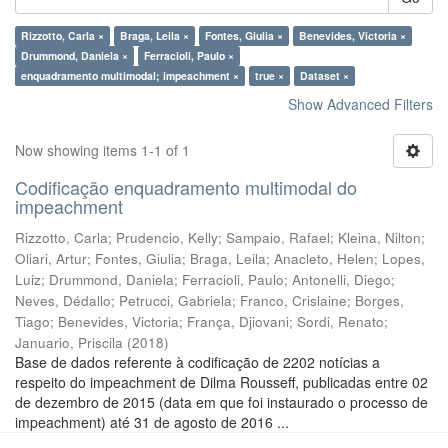
Rizzotto, Carla ×
Braga, Leila ×
Fontes, Giulia ×
Benevides, Victoria ×
Drummond, Daniela ×
Ferracioli, Paulo ×
enquadramento multimodal; impeachment ×
true ×
Dataset ×
Show Advanced Filters
Now showing items 1-1 of 1
Codificação enquadramento multimodal do
impeachment
Rizzotto, Carla
;
Prudencio, Kelly
;
Sampaio, Rafael
;
Kleina, Nilton
;
Oliari, Artur
;
Fontes, Giulia
;
Braga, Leila
;
Anacleto, Helen
;
Lopes,
Luiz
;
Drummond, Daniela
;
Ferracioli, Paulo
;
Antonelli, Diego
;
Neves, Dédallo
;
Petrucci, Gabriela
;
Franco, Crislaine
;
Borges,
Tiago
;
Benevides, Victoria
;
França, Djiovani
;
Sordi, Renato
;
Januario, Priscila
(
2018
)
Base de dados referente à codificação de 2202 notícias a
respeito do impeachment de Dilma Rousseff, publicadas entre 02
de dezembro de 2015 (data em que foi instaurado o processo de
impeachment) até 31 de agosto de 2016 ...