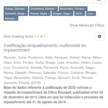
França, Djiovani ×
Drummond, Daniela ×
Benevides, Victoria ×
Antonelli, Diego ×
Fontes, Giulia ×
Borges, Tiago ×
2018 ×
true ×
Dataset ×
Show Advanced Filters
Now showing items 1-1 of 1
Codificação enquadramento multimodal do
impeachment
Rizzotto, Carla
;
Prudencio, Kelly
;
Sampaio, Rafael
;
Kleina, Nilton
;
Oliari, Artur
;
Fontes, Giulia
;
Braga, Leila
;
Anacleto, Helen
;
Lopes,
Luiz
;
Drummond, Daniela
;
Ferracioli, Paulo
;
Antonelli, Diego
;
Neves, Dédallo
;
Petrucci, Gabriela
;
Franco, Crislaine
;
Borges,
Tiago
;
Benevides, Victoria
;
França, Djiovani
;
Sordi, Renato
;
Januario, Priscila
(
2018
)
Base de dados referente à codificação de 2202 notícias a
respeito do impeachment de Dilma Rousseff, publicadas entre 02
de dezembro de 2015 (data em que foi instaurado o processo de
impeachment) até 31 de agosto de 2016 ...