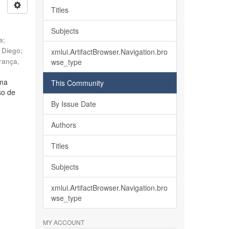
Titles
Subjects
ia
;
, Diego
;
xmlui.ArtifactBrowser.Navigation.bro
rança,
wse_type
lma
This Community
so de
By Issue Date
Authors
Titles
Subjects
xmlui.ArtifactBrowser.Navigation.bro
wse_type
MY ACCOUNT