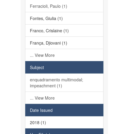
Ferracioli, Paulo (1)
Fontes, Giulia (1)
Franco, Crislaine (1)
França, Djiovani (1)
... View More
Subject
enquadramento multimodal;
impeachment (1)
... View More
Date Issued
2018 (1)