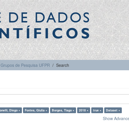
E DE DADOS
NTÍFICOS
Grupos de Pesquisa UFPR
Search
onelli, Diego ×
Fontes, Giulia ×
Borges, Tiago ×
2018 ×
true ×
Dataset ×
Show Advanced