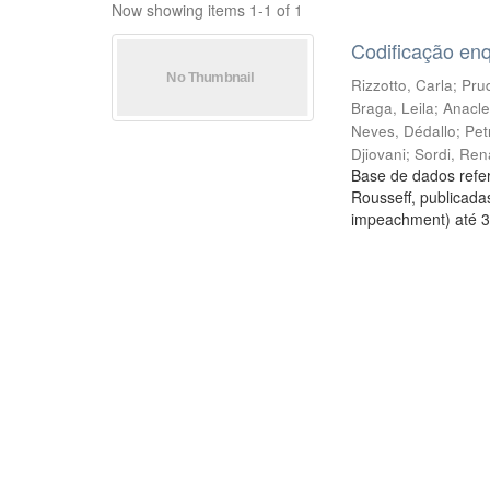
Now showing items 1-1 of 1
Codificação en
Rizzotto, Carla
;
Prud
Braga, Leila
;
Anacle
Neves, Dédallo
;
Pet
Djiovani
;
Sordi, Ren
Base de dados refer
Rousseff, publicada
impeachment) até 3