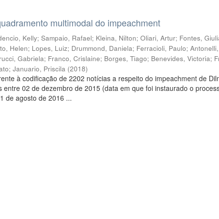
quadramento multimodal do impeachment
encio, Kelly
;
Sampaio, Rafael
;
Kleina, Nilton
;
Oliari, Artur
;
Fontes, Giul
to, Helen
;
Lopes, Luiz
;
Drummond, Daniela
;
Ferracioli, Paulo
;
Antonelli
rucci, Gabriela
;
Franco, Crislaine
;
Borges, Tiago
;
Benevides, Victoria
;
F
ato
;
Januario, Priscila
(
2018
)
ente à codificação de 2202 notícias a respeito do impeachment de Di
s entre 02 de dezembro de 2015 (data em que foi instaurado o proces
1 de agosto de 2016 ...