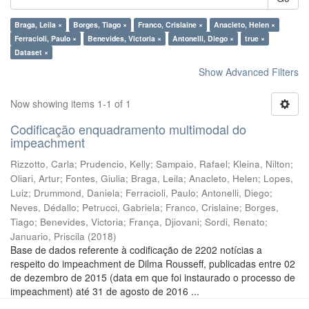
Braga, Leila ×
Borges, Tiago ×
Franco, Crislaine ×
Anacleto, Helen ×
Ferracioli, Paulo ×
Benevides, Victoria ×
Antonelli, Diego ×
true ×
Dataset ×
Show Advanced Filters
Now showing items 1-1 of 1
Codificação enquadramento multimodal do
impeachment
Rizzotto, Carla
;
Prudencio, Kelly
;
Sampaio, Rafael
;
Kleina, Nilton
;
Oliari, Artur
;
Fontes, Giulia
;
Braga, Leila
;
Anacleto, Helen
;
Lopes,
Luiz
;
Drummond, Daniela
;
Ferracioli, Paulo
;
Antonelli, Diego
;
Neves, Dédallo
;
Petrucci, Gabriela
;
Franco, Crislaine
;
Borges,
Tiago
;
Benevides, Victoria
;
França, Djiovani
;
Sordi, Renato
;
Januario, Priscila
(
2018
)
Base de dados referente à codificação de 2202 notícias a
respeito do impeachment de Dilma Rousseff, publicadas entre 02
de dezembro de 2015 (data em que foi instaurado o processo de
impeachment) até 31 de agosto de 2016 ...