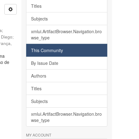
Titles
Subjects
ia
;
xmlui.ArtifactBrowser.Navigation.bro
, Diego
;
wse_type
rança,
This Community
lma
so de
By Issue Date
Authors
Titles
Subjects
xmlui.ArtifactBrowser.Navigation.bro
wse_type
MY ACCOUNT