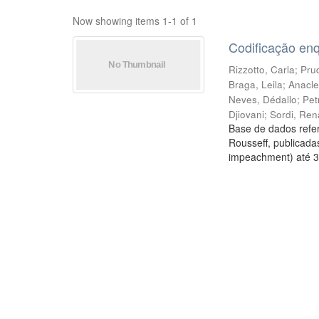
Now showing items 1-1 of 1
Codificação en
Rizzotto, Carla
;
Prud
Braga, Leila
;
Anacle
Neves, Dédallo
;
Pet
Djiovani
;
Sordi, Ren
Base de dados refer
Rousseff, publicada
impeachment) até 3