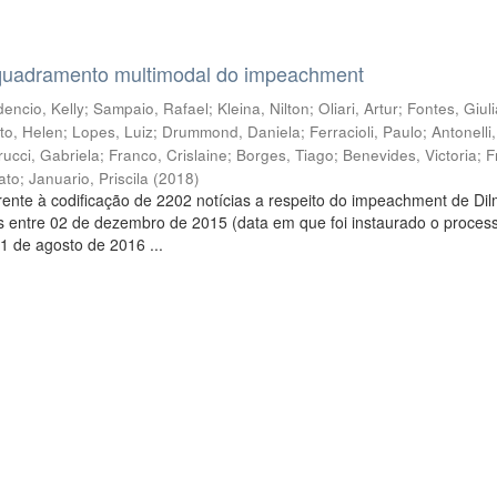
quadramento multimodal do impeachment
encio, Kelly
;
Sampaio, Rafael
;
Kleina, Nilton
;
Oliari, Artur
;
Fontes, Giul
to, Helen
;
Lopes, Luiz
;
Drummond, Daniela
;
Ferracioli, Paulo
;
Antonelli
rucci, Gabriela
;
Franco, Crislaine
;
Borges, Tiago
;
Benevides, Victoria
;
F
ato
;
Januario, Priscila
(
2018
)
ente à codificação de 2202 notícias a respeito do impeachment de Di
s entre 02 de dezembro de 2015 (data em que foi instaurado o proces
1 de agosto de 2016 ...