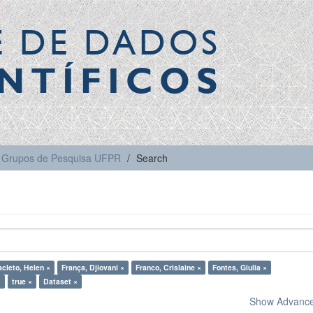
E DE DADOS
NTÍFICOS
Grupos de Pesquisa UFPR
Search
cleto, Helen ×
França, Djiovani ×
Franco, Crislaine ×
Fontes, Giulia ×
×
true ×
Dataset ×
Show Advanced