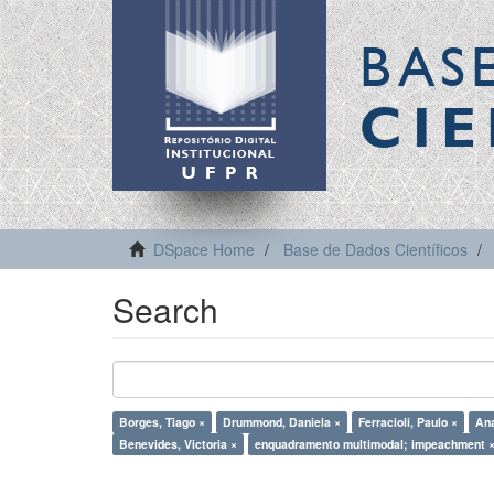
BAS
CIE
DSpace Home
Base de Dados Científicos
Search
Borges, Tiago ×
Drummond, Daniela ×
Ferracioli, Paulo ×
Ana
Benevides, Victoria ×
enquadramento multimodal; impeachment 