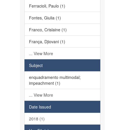
Ferracioli, Paulo (1)
Fontes, Giulia (1)
Franco, Crislaine (1)
França, Djiovani (1)
... View More
Subject
enquadramento multimodal;
impeachment (1)
... View More
Date Issued
2018 (1)